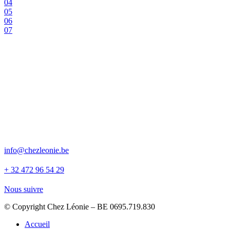
04
05
06
07
Rue du magnificat 3, Tignée
info@chezleonie.be
+ 32 472 96 54 29
Nous suivre
© Copyright Chez Léonie – BE 0695.719.830
Accueil