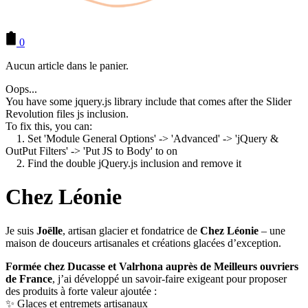
0
Aucun article dans le panier.
Oops...
You have some jquery.js library include that comes after the Slider
Revolution files js inclusion.
To fix this, you can:
1. Set 'Module General Options' -> 'Advanced' -> 'jQuery &
OutPut Filters' -> 'Put JS to Body' to on
2. Find the double jQuery.js inclusion and remove it
Chez Léonie
Je suis
Joëlle
, artisan glacier et fondatrice de
Chez Léonie
– une
maison de douceurs artisanales et créations glacées d’exception.
Formée chez Ducasse et Valrhona auprès de Meilleurs ouvriers
de France
, j’ai développé un savoir-faire exigeant pour proposer
des produits à forte valeur ajoutée :
✨ Glaces et entremets artisanaux